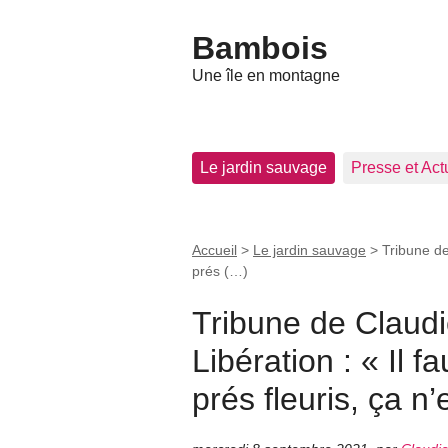
Bambois
Une île en montagne
Le jardin sauvage
Presse et Act
Accueil
>
Le jardin sauvage
>
Tribune de
prés (…)
Tribune de Claud
Libération : « Il f
prés fleuris, ça n