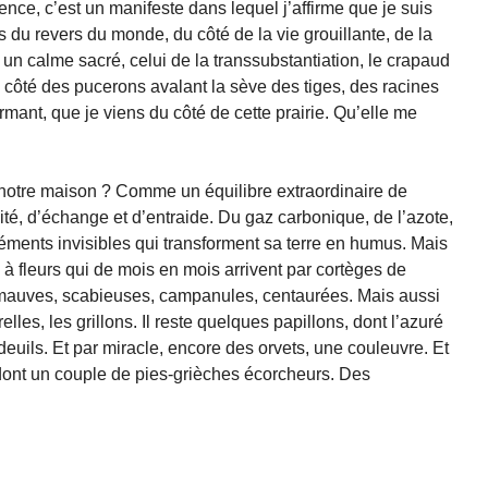
cience, c’est un manifeste dans lequel j’affirme que je suis
s du revers du monde, du côté de la vie grouillante, de la
un calme sacré, celui de la transsubstantiation, le crapaud
 côté des pucerons avalant la sève des tiges, des racines
ormant, que je viens du côté de cette prairie. Qu’elle me
e notre maison ? Comme un équilibre extraordinaire de
cité, d’échange et d’entraide. Du gaz carbonique, de l’azote,
léments invisibles qui transforment sa terre en humus. Mais
à fleurs qui de mois en mois arrivent par cortèges de
ts, mauves, scabieuses, campanules, centaurées. Mais aussi
lles, les grillons. Il reste quelques papillons, dont l’azuré
euils. Et par miracle, encore des orvets, une couleuvre. Et
 dont un couple de pies-grièches écorcheurs. Des