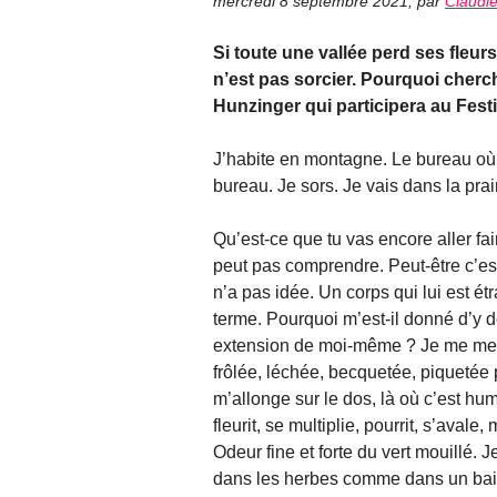
mercredi 8 septembre 2021
,
par
Claudi
Si toute une vallée perd ses fleurs
n’est pas sorcier. Pourquoi cherch
Hunzinger qui participera au Fest
J’habite en montagne. Le bureau où 
bureau. Je sors. Je vais dans la prair
Qu’est-ce que tu vas encore aller f
peut pas comprendre. Peut-être c’est
n’a pas idée. Un corps qui lui est é
terme. Pourquoi m’est-il donné d’y 
extension de moi-même ? Je me mets 
frôlée, léchée, becquetée, piquetée p
m’allonge sur le dos, là où c’est hum
fleurit, se multiplie, pourrit, s’aval
Odeur fine et forte du vert mouillé.
dans les herbes comme dans un bain