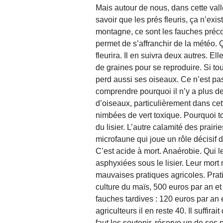
Mais autour de nous, dans cette vallée
savoir que les prés fleuris, ça n’exi
montagne, ce sont les fauches préc
permet de s’affranchir de la météo. 
fleurira. Il en suivra deux autres. El
de graines pour se reproduire. Si tou
perd aussi ses oiseaux. Ce n’est pas
comprendre pourquoi il n’y a plus d
d’oiseaux, particulièrement dans ce
nimbées de vert toxique. Pourquoi 
du lisier. L’autre calamité des prairies
microfaune qui joue un rôle décisif da
C’est acide à mort. Anaérobie. Qui le
asphyxiées sous le lisier. Leur mor
mauvaises pratiques agricoles. Prat
culture du maïs, 500 euros par an et
fauches tardives : 120 euros par an e
agriculteurs il en reste 40. Il suffir
faut les soutenir, réserve un de ses 