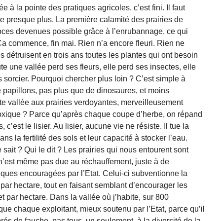
 à la pointe des pratiques agricoles, c’est fini. Il faut
ste presque plus. La première calamité des prairies de
oces devenues possible grâce à l’enrubannage, ce qui
Ça commence, fin mai. Rien n’a encore fleuri. Rien ne
les détruisent en trois ans toutes les plantes qui ont besoin
te une vallée perd ses fleurs, elle perd ses insectes, elle
 sorcier. Pourquoi chercher plus loin ? C’est simple à
e papillons, pas plus que de dinosaures, et moins
tte vallée aux prairies verdoyantes, merveilleusement
toxique ? Parce qu’après chaque coupe d’herbe, on répand
, c’est le lisier. Au lisier, aucune vie ne résiste. Il tue la
ns la fertilité des sols et leur capacité à stocker l’eau.
 sait ? Qui le dit ? Les prairies qui nous entourent sont
t n’est même pas due au réchauffement, juste à de
iques encouragées par l’Etat. Celui-ci subventionne la
 par hectare, tout en faisant semblant d’encourager les
t par hectare. Dans la vallée où j’habite, sur 800
ait que chaque exploitant, mieux soutenu par l’Etat, parce qu’il
prés de fauche, pas tous, un seulement, à la diversité de la