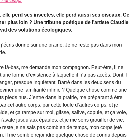
e Hunzinger
, elle perd ses insectes, elle perd aussi ses oiseaux. Ce
er plus loin ? Une tribune poétique de l’artiste Claudie
ival des solutions écologiques.
j’écris donne sur une prairie. Je ne reste pas dans mon
ie.
aire là-bas, me demande mon compagnon. Peut-être, il ne
 une forme d’existence à laquelle il n’a pas accès. Dont il
tranger, presque inquiétant. Barré dans les deux sens du
deviner une familiarité infinie ? Quelque chose comme une
pieds nus. J’entre dans la prairie, me préparant à être
ar cet autre corps, par cette foule d’autres corps, et je
ide, et ça rampe sur moi, glisse, salive, copule, et ça vole,
e, m’avale jusqu’aux épaules, et je me sens grouiller de vie.
 Je reste je ne sais pas combien de temps, mon corps jeté
. Il me semble rejoindre quelque chose de connu depuis