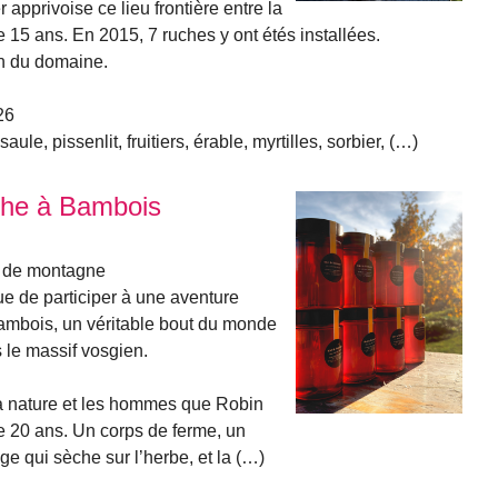
 apprivoise ce lieu frontière entre la
 15 ans. En 2015, 7 ruches y ont étés installées.
on du domaine.
26
ule, pissenlit, fruitiers, érable, myrtilles, sorbier, (…)
che à Bambois
re de montagne
e de participer à une aventure
Bambois, un véritable bout du monde
 le massif vosgien.
 la nature et les hommes que Robin
e 20 ans. Un corps de ferme, un
ge qui sèche sur l’herbe, et la (…)