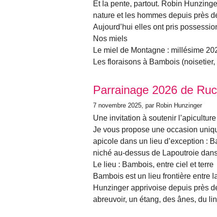
Et la pente, partout. Robin Hunzinger
nature et les hommes depuis près de
Aujourd’hui elles ont pris possessi
Nos miels
Le miel de Montagne : millésime 20
Les floraisons à Bambois (noisetier, sa
Parrainage 2026 de Ru
7 novembre 2025
, par Robin Hunzinger
Une invitation à soutenir l’apicultu
Je vous propose une occasion uniqu
apicole dans un lieu d’exception : 
niché au-dessus de Lapoutroie dans
Le lieu : Bambois, entre ciel et terre
Bambois est un lieu frontière entre
Hunzinger apprivoise depuis près d
abreuvoir, un étang, des ânes, du lin